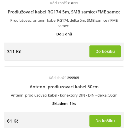
Kód zboží:
67055
Prodlužovací kabel RG174 5m, SMB samice/FME samec
Prodlužovací anténní kabel RG174, délka 5m, SMB samice / FME
samec .
Do 3 dnů
311 Kč
Do košíku
Kód zboží:
299505
Antenni prodluzovaci kabel 50cm
Anténní prodlužovací kabel - konektory DIN - DIN - délka: 50cm
Skladem: 1 ks
61 Kč
Do košíku