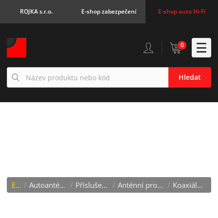
ROJKA s.r.o.
E-shop zabezpečení
E-shop auto Hi-Fi
0
Hledat
KOAXIÁLNÍ KABEL RG-
174
E-shop
/
Autoantény + příslušenství
/
Příslušenství k anténám
/
Anténní prodlužovací kabely a sv
/
Koaxiální kabel RG-174