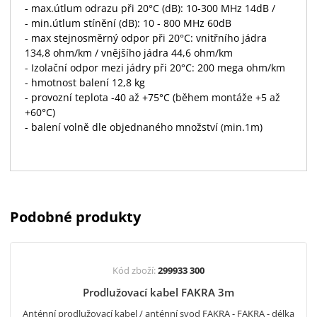
- max.útlum odrazu při 20°C (dB): 10-300 MHz 14dB /
- min.útlum stínění (dB): 10 - 800 MHz 60dB
- max stejnosměrný odpor při 20°C: vnitřního jádra
134,8 ohm/km / vnějšího jádra 44,6 ohm/km
- Izolační odpor mezi jádry při 20°C: 200 mega ohm/km
- hmotnost balení 12,8 kg
- provozní teplota -40 až +75°C (během montáže +5 až
+60°C)
- balení volně dle objednaného množství (min.1m)
Podobné produkty
Kód zboží:
299933 300
Prodlužovací kabel FAKRA 3m
Anténní prodlužovací kabel / anténní svod FAKRA - FAKRA - délka