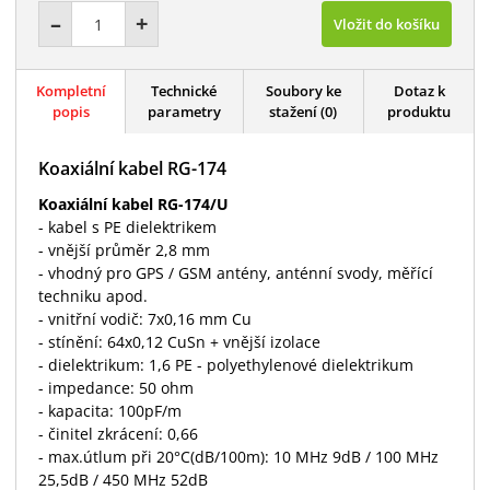
–
+
Vložit do košíku
Kompletní
Technické
Soubory ke
Dotaz k
popis
parametry
stažení (0)
produktu
Koaxiální kabel RG-174
Koaxiální kabel RG-174/U
- kabel s PE dielektrikem
- vnější průměr 2,8 mm
- vhodný pro GPS / GSM antény, anténní svody, měřící
techniku apod.
- vnitřní vodič: 7x0,16 mm Cu
- stínění: 64x0,12 CuSn + vnější izolace
- dielektrikum: 1,6 PE - polyethylenové dielektrikum
- impedance: 50 ohm
- kapacita: 100pF/m
- činitel zkrácení: 0,66
- max.útlum při 20°C(dB/100m): 10 MHz 9dB / 100 MHz
25,5dB / 450 MHz 52dB