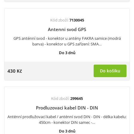
Kód zboží:
7130045
Antenni svod GPS
GPS anténní svod - konektor u antény FAKRA samice (modrá
barva) - konektor u GPS zařízení: SMA…
Do 3 dnů
430 Kč
Do košíku
Kód zboží:
299645
Prodluzovaci kabel DIN - DIN
Anténní prodlužovací kabel / anténní svod DIN - DIN - délka kabelu:
450cm - konektor DIN samec -…
Do 3 dnů