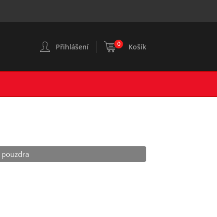
0
Přihlášení
Košík
o pouzdra