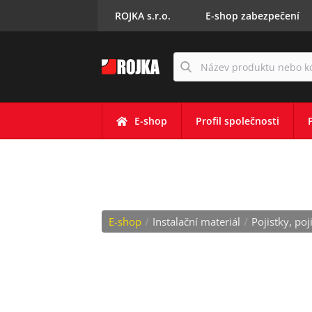
ROJKA s.r.o.
E-shop zabezpečení
E-shop
Profil společnosti
KRYT POJISTKOV
E-shop
/
Instalační materiál
/
Pojistky, po