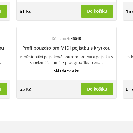
u
61 Kč
Do košíku
157
Kód zboží:
43015
ou
Profi pouzdro pro MIDI pojistku s krytkou
Profesionální pojistkové pouzdro pro MIDI pojistku s
Sdr
…
kabelem 2,5 mm² • prodej po 1ks - cena…
Skladem: 9 ks
u
65 Kč
Do košíku
617