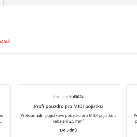
stek.
Kód zboží:
43024
Profi pouzdro pro MIDI pojistku
ou
Profesionální pojistkové pouzdro pro MIDI pojistku s
P
V…
kabelem 2,5 mm²
p
Do 3 dnů