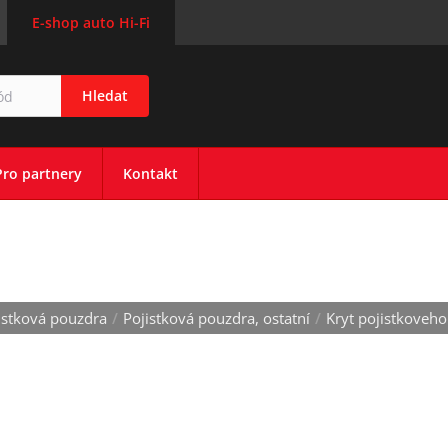
E-shop auto Hi-Fi
Hledat
Pro partnery
Kontakt
EHO POUZDRA
jistková pouzdra
/
Pojistková pouzdra, ostatní
/
Kryt pojistkoveh