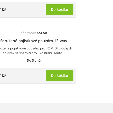
 Kč
Do košíku
Kód zboží:
pc4-50
Sdružené pojistkové pouzdro 12-way
užené pojistkové pouzdro pro 12 MIDI plochých
pojistek se sběrnicí pro ukostření. Tento…
Do 3 dnů
 Kč
Do košíku