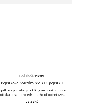
Kód zboží:
442991
Pojistkové pouzdro pro ATC pojistku
ojistkové pouzdro pro ATC (klasickou) nožovou
ojistku Ideální pro jednoduché připojení 12V…
Do 3 dnů