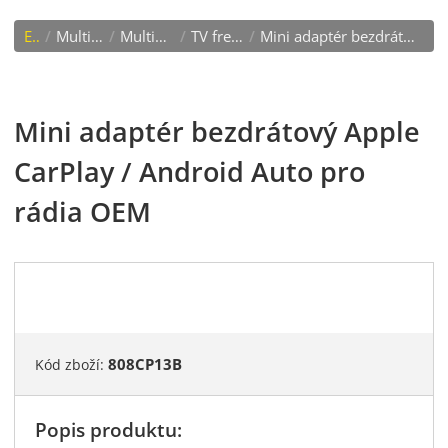
E-shop
/
Multimédia, kamery
/
Multimediální adaptéry
/
TV free odblok. obrazu
/
Mini adaptér bezdrátový Apple CarPlay / Android Auto pro rádia OEM
Mini adaptér bezdrátový Apple
CarPlay / Android Auto pro
rádia OEM
808CP13B
Kód zboží:
Popis produktu: