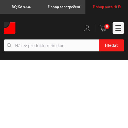
ROJKA s.r.o.
E-shop zabezpečení
E-shop auto Hi-Fi
0
Hledat
MINI ADAPTÉR
BEZDRÁTOVÝ APPLE
CARPLAY / ANDROID
AUTO PRO RÁDIA OEM