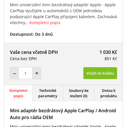
Mini univerzální mini bezdrátový adaptér Apple - Apple
CarPlay využijete u automobilů s OEM jednotkou
podporující Apple CarPlay připojení kabelem. Zachovává
všechny…
Kompletní popis
Dostupnost:
Do 3 dnů
Vaše cena včetně DPH
1 030 Kč
Cena bez DPH
851 Kč
–
+
Vložit do košíku
Kompletní
Technické
Soubory ke
Dotaz k
popis
parametry
stažení (0)
produktu
Mini adaptér bezdrátový Apple CarPlay / Android
Auto pro rádia OEM
Mini univerzální mini bezdrátový adaptér Apple - Apple