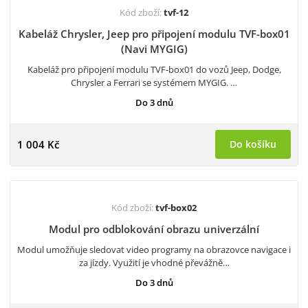
Kód zboží:
tvf-12
Kabeláž Chrysler, Jeep pro připojení modulu TVF-box01
(Navi MYGIG)
Kabeláž pro připojení modulu TVF-box01 do vozů Jeep, Dodge,
Chrysler a Ferrari se systémem MYGIG. …
Do 3 dnů
1 004 Kč
Do košíku
Kód zboží:
tvf-box02
Modul pro odblokování obrazu univerzální
Modul umožňuje sledovat video programy na obrazovce navigace i
za jízdy. Využití je vhodné převážně…
Do 3 dnů