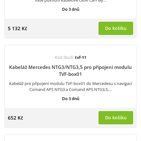
vaše původní kabelové OEM CarPlay…
Do 3 dnů
5 132 Kč
Do košíku
Kód zboží:
tvf-11
Kabeláž Mercedes NTG3/NTG3,5 pro připojení modulu
TVF-box01
Kabeláž pro připojení modulu TVF-box01 do Mercedesu s navigací
Comand APS NTG3 a Comand APS NTG3,5,…
Do 3 dnů
652 Kč
Do košíku