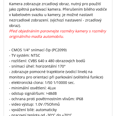
Kamera zobrazuje zrcadlový obraz, nutný pro použití
jako zpětná parkovací kamera. Přerušením bílého vodiče
v kabelovém svazku u kamery, je možné nastavit
nezrcadlové zobrazení. (výchozí nastavení - zrcadlový
obraz).
Před objednáním porovnejte rozměry kamery s rozměry
originálního madla automobilu.
- CMOS 1/4" snímací čip (PC2099)
- TV systém: NTSC
- rozlišení: CVBS 640 x 480 obrazových bodů
- snímací úhel: horizontální 170°
- zobrazuje pomocné trajektorie (vodicí linek) na
monitoru pro orientaci při parkování (volitelná funkce)
- elektronická clona: 1/50 1/10000 sec.
- minimální osvětlení: 4Lux
- odstup signál/šum: >48dB
- ochrana proti povětrnostním vlivům: IP68
- video výstup: 1.0V /75Ohmů
- vyvážení bílé: automaticky
- pracovní teplota od -30°C do +70°C