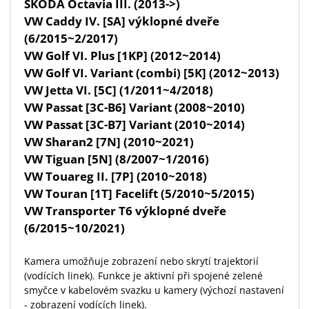
ŠKODA Octavia III. (2013->)
VW Caddy IV. [SA] výklopné dveře
(6/2015~2/2017)
VW Golf VI. Plus [1KP] (2012~2014)
VW Golf VI. Variant (combi) [5K] (2012~2013)
VW Jetta VI. [5C] (1/2011~4/2018)
VW Passat [3C-B6] Variant (2008~2010)
VW Passat [3C-B7] Variant (2010~2014)
VW Sharan2 [7N] (2010~2021)
VW Tiguan [5N] (8/2007~1/2016)
VW Touareg II. [7P] (2010~2018)
VW Touran [1T] Facelift (5/2010~5/2015)
VW Transporter T6 výklopné dveře
(6/2015~10/2021)
Kamera umožňuje zobrazení nebo skrytí trajektorií
(vodících linek). Funkce je aktivní při spojené zelené
smyčce v kabelovém svazku u kamery (výchozí nastavení
- zobrazení vodících linek).