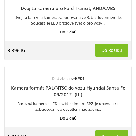
Dvojitá kamera pro Ford Transit, AHD/CVBS
Dvojitá barevná kamera zabudovaná ve 3. brzdovém světle.
Součástí je LED brzdové světlo pro vozy…
Do 3 dnů
3 896 Kč
Do košíku
Kód zboží:
c-HY04
Kamera formát PAL/NTSC do vozu Hyundai Santa Fe
09/2012- (III)
Barevná kamera s LED osvětlením pro SPZ. Je určena pro
zabudování do osvětlení nad zadní…
Do 3 dnů