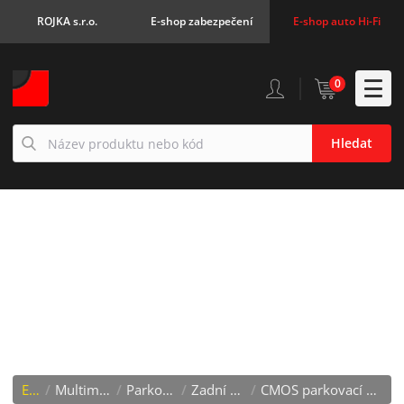
ROJKA s.r.o.
E-shop zabezpečení
E-shop auto Hi-Fi
0
Hledat
CMOS PARKOVACÍ
KAMERA AUDI / ŠKODA /
VW
E-shop
/
Multimédia, kamery
/
Parkovací kamery
/
Zadní kamery OEM
/
CMOS parkovací kamera Audi / Škoda / VW