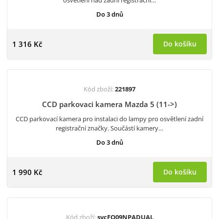
osvětlení nad zadní registrační…
Do 3 dnů
1 316 Kč
Do košíku
Kód zboží:
221897
CCD parkovaci kamera Mazda 5 (11->)
CCD parkovací kamera pro instalaci do lampy pro osvětlení zadní
registrační značky. Součástí kamery…
Do 3 dnů
1 990 Kč
Do košíku
Kód zboží:
svcFO09NPADUAL