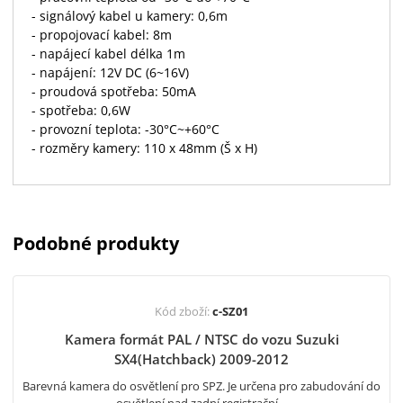
- signálový kabel u kamery: 0,6m
- propojovací kabel: 8m
- napájecí kabel délka 1m
- napájení: 12V DC (6~16V)
- proudová spotřeba: 50mA
- spotřeba: 0,6W
- provozní teplota: -30°C~+60°C
- rozměry kamery: 110 x 48mm (Š x H)
Podobné produkty
Kód zboží:
c-SZ01
Kamera formát PAL / NTSC do vozu Suzuki
SX4(Hatchback) 2009-2012
Barevná kamera do osvětlení pro SPZ. Je určena pro zabudování do