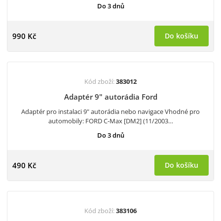
Do 3 dnů
990 Kč
Do košíku
Kód zboží:
383012
Adaptér 9" autorádia Ford
Adaptér pro instalaci 9" autorádia nebo navigace Vhodné pro
automobily: FORD C-Max [DM2] (11/2003…
Do 3 dnů
490 Kč
Do košíku
Kód zboží:
383106