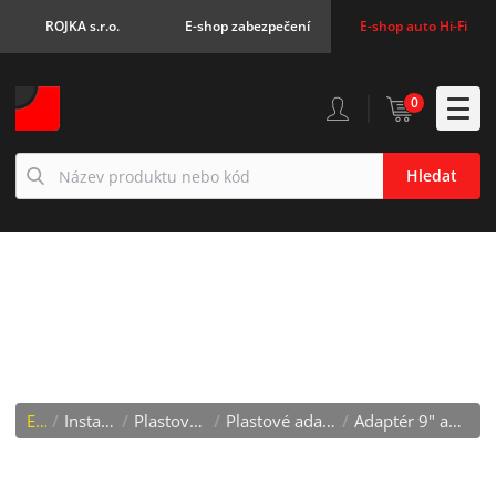
ROJKA s.r.o.
E-shop zabezpečení
E-shop auto Hi-Fi
0
Hledat
ADAPTÉR 9" AUTORÁDIA
FORD FOCUS (04-11)
E-shop
/
Instalační materiál
/
Plastové redukce, kastlíky
/
Plastové adaptéry 9" a 10" AV jednotek
/
Adaptér 9" autorádia Ford Focus (04-11)