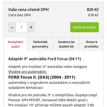
Vaše cena včetně DPH
820 Kč
Cena bez DPH
678 Kč
–
+
Vložit do košíku
Kompletní
Technické
Soubory ke
Dotaz k
popis
parametry
stažení (0)
produktu
Adaptér 9" autorádia Ford Focus (04-11)
Adaptér pro instalaci 9" autorádia nebo navigace
Vhodné pro automobily:
FORD Focus II. [DA3] (2004 - 2011)
automobily s originálním autorádiem a manuálním
ovládáním klimatizací
Vhodné pro AV jednotku 9" s uhlopříčkou displeje (např.
Pioneer SPH-PF97BT, Kenwood DMX-80AXS apod.)
Pro instalaci 10" přístroje můžete použít adaptér 3 80