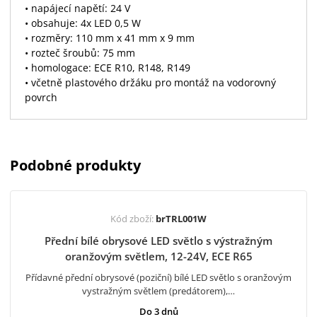
• napájecí napětí: 24 V
• obsahuje: 4x LED 0,5 W
• rozměry: 110 mm x 41 mm x 9 mm
• rozteč šroubů: 75 mm
• homologace: ECE R10, R148, R149
• včetně plastového držáku pro montáž na vodorovný
povrch
Podobné produkty
Kód zboží:
brTRL001W
Přední bílé obrysové LED světlo s výstražným
oranžovým světlem, 12-24V, ECE R65
Přídavné přední obrysové (poziční) bílé LED světlo s oranžovým
vystražným světlem (predátorem),…
Do 3 dnů