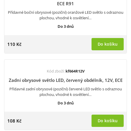
ECE R91
Přídavné boční obrysové (poziční) oranžové LED světlo s odraznou
plochou, vhodné k osvětlení…
Do 3 dnů
110 Kč
Do košíku
Kód zboží:
kf664R12V
Zadní obrysové světlo LED, červený obdélník, 12V, ECE
Přídavné zadní obrysové (poziční) červené LED světlo s odraznou
plochou, vhodné k osvětlení…
Do 3 dnů
108 Kč
Do košíku