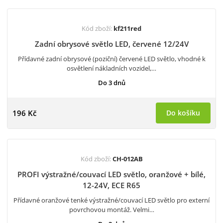
Kód zboží:
kf211red
Zadní obrysové světlo LED, červené 12/24V
Přídavné zadní obrysové (poziční) červené LED světlo, vhodné k
osvětlení nákladních vozidel,…
Do 3 dnů
196 Kč
Do košíku
Kód zboží:
CH-012AB
PROFI výstražné/couvací LED světlo, oranžové + bílé,
12-24V, ECE R65
Přídavné oranžové tenké výstražné/couvací LED světlo pro externí
povrchovou montáž. Velmi…