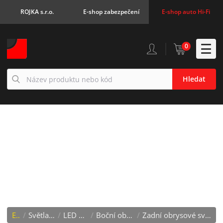
ROJKA s.r.o.
E-shop zabezpečení
E-shop auto Hi-Fi
0
Hledat
ZADNÍ OBRYSOVÉ
SVĚTLO LED, ČERVENÝ
OBDÉLNÍK, 24V, ECE
E-shop
/
Světla - žárovky - LED
/
LED speciální světla
/
Boční obrysová světl + tykadla
/
Zadní obrysové světlo LED, červený obdélník, 24V, ECE