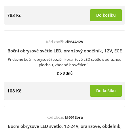
783 Kč
Do košíku
Kód zboží:
kf664A12V
Boční obrysové světlo LED, oranžový obdélník, 12V, ECE
Přídavné boční obrysové (poziční) oranžové LED světlo s odraznou
plochou, vhodné k osvětlení…
Do 3 dnů
108 Kč
Do košíku
Kód zboží:
kf661Eora
Boční obrysové LED světlo, 12-24V, oranžové, obdélník,