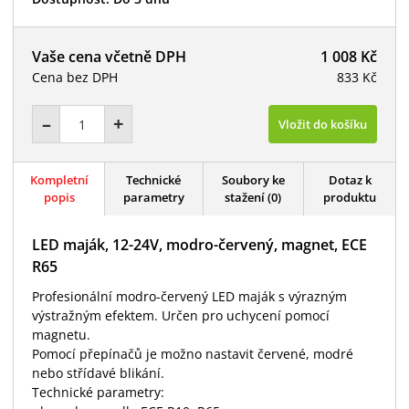
Vaše cena včetně DPH
1 008 Kč
Cena bez DPH
833 Kč
–
+
Vložit do košíku
Kompletní
Technické
Soubory ke
Dotaz k
popis
parametry
stažení (0)
produktu
LED maják, 12-24V, modro-červený, magnet, ECE
R65
Profesionální modro-červený LED maják s výrazným
výstražným efektem. Určen pro uchycení pomocí
magnetu.
Pomocí přepínačů je možno nastavit červené, modré
nebo střídavé blikání.
Technické parametry: