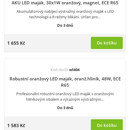
AKU LED maják, 30x1W oranžový, magnet, ECE R65
Akumulátorový nabíjecí výstražný oranžový maják s LED
technologií a 8 režimy blikání. Určen pro…
Do 3 dnů
1 655 Kč
Do košíku
Kód zboží:
wl404
Robustní oranžový LED maják, oranž.hliník, 48W, ECE
R65
Profesionální robustní oranžový LED maják s oranžovým
hliníkovým obalem a výrazným výstražným…
Do 3 dnů
1 583 Kč
Do košíku