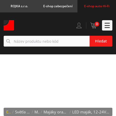
ROJKA s.r.o.
E-shop zabezpečení
E-shop auto Hi-Fi
0
Hledat
LED MAJÁK, 12-24V,
MODRO-ČERVENÝ,
MAGNET, ECE R65
E-shop
/
Světla - žárovky - LED
/
Majáky
/
Majáky oranžové na hrot s ECE R65
/
LED maják, 12-24V, modro-červený, magnet, ECE R65