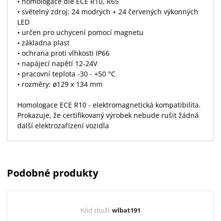
• homologace dle ECE R10, R65
• světelný zdroj: 24 modrých + 24 červených výkonných
LED
• určen pro uchycení pomocí magnetu
• základna plast
• ochrana proti vlhkosti IP66
• napájecí napětí 12-24V
• pracovní teplota -30 - +50 °C
• rozměry: ø129 x 134 mm
Homologace ECE R10 - elektromagnetická kompatibilita.
Prokazuje, že certifikovaný výrobek nebude rušit žádná
další elektrozařízení vozidla
Podobné produkty
Kód zboží:
wlbat191