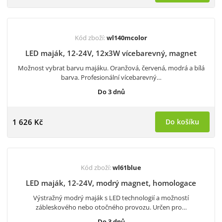
Kód zboží:
wl140mcolor
LED maják, 12-24V, 12x3W vícebarevný, magnet
Možnost vybrat barvu majáku. Oranžová, červená, modrá a bílá
barva. Profesionální vícebarevný…
Do 3 dnů
1 626 Kč
Do košíku
Kód zboží:
wl61blue
LED maják, 12-24V, modrý magnet, homologace
Výstražný modrý maják s LED technologií a možností
zábleskového nebo otočného provozu. Určen pro…
Do 3 dnů