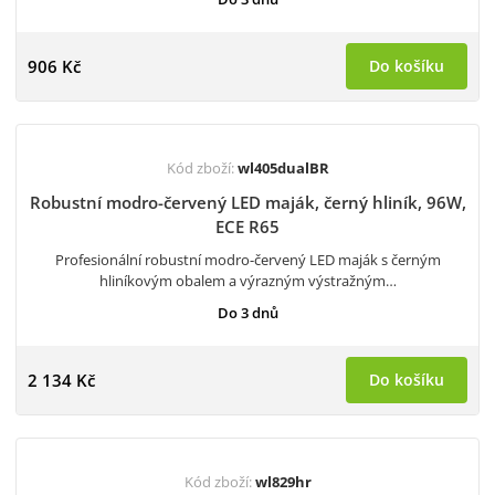
906 Kč
Do košíku
Kód zboží:
wl405dualBR
Robustní modro-červený LED maják, černý hliník, 96W,
ECE R65
Profesionální robustní modro-červený LED maják s černým
hliníkovým obalem a výrazným výstražným…
Do 3 dnů
2 134 Kč
Do košíku
Kód zboží:
wl829hr