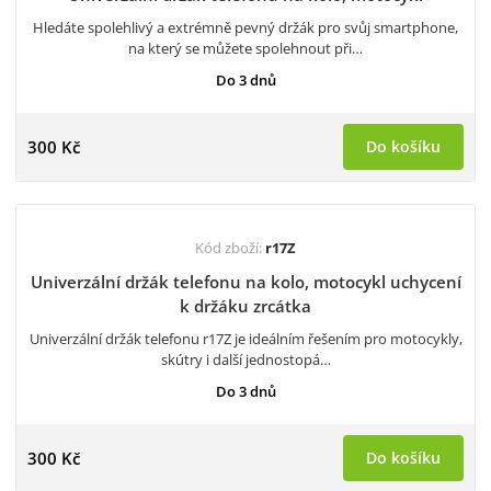
Hledáte spolehlivý a extrémně pevný držák pro svůj smartphone,
na který se můžete spolehnout při…
Do 3 dnů
300 Kč
Do košíku
Kód zboží:
r17Z
Univerzální držák telefonu na kolo, motocykl uchycení
k držáku zrcátka
Univerzální držák telefonu r17Z je ideálním řešením pro motocykly,
skútry i další jednostopá…
Do 3 dnů
300 Kč
Do košíku