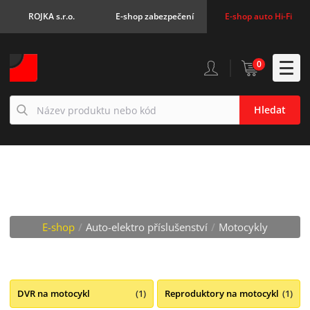
ROJKA s.r.o.
E-shop zabezpečení
E-shop auto Hi-Fi
0
Hledat
MOTOCYKLY
E-shop
/
Auto-elektro příslušenství
/
Motocykly
DVR na motocykl
(1)
Reproduktory na motocykl
(1)