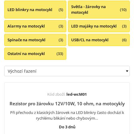
Světla - žárovky na
LED blinkry na motocykl
(5)
(10)
motocykl
Alarmy na motocykl
(3)
LED majáky na motocykl
(3)
Spínače na motocykl
(3)
USB/CL na motocykl
(6)
Ostatní na motocykl
(33)
Kód zboží:
led-wcM01
Rezistor pro žárovku 12V/10W, 10 ohm, na motocykly
Při přechodu z klasických žárovek na LED blinkry často dochází k
rychlému blikání nebo chybovým…
Do 3 dnů