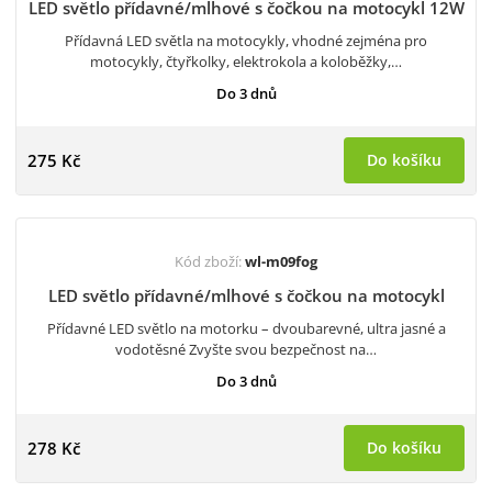
LED světlo přídavné/mlhové s čočkou na motocykl 12W
Přídavná LED světla na motocykly, vhodné zejména pro
motocykly, čtyřkolky, elektrokola a koloběžky,…
Do 3 dnů
275 Kč
Do košíku
Kód zboží:
wl-m09fog
LED světlo přídavné/mlhové s čočkou na motocykl
Přídavné LED světlo na motorku – dvoubarevné, ultra jasné a
vodotěsné Zvyšte svou bezpečnost na…
Do 3 dnů
278 Kč
Do košíku