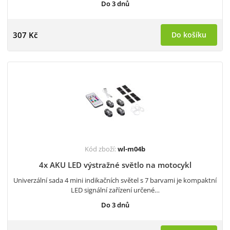
Do 3 dnů
307 Kč
Do košíku
Kód zboží:
wl-m04b
4x AKU LED výstražné světlo na motocykl
Univerzální sada 4 mini indikačních světel s 7 barvami je kompaktní
LED signální zařízení určené…
Do 3 dnů