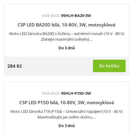
Kód zboží:
95HLH-BA20-3W
CSP LED BA20D bílá, 10-80V, 3W, motocyklová
Moto LED žárovka BA20D s čočkou – extrémní rozsah (10 V - 80 V)
Získejte maximální světelný…
Do 3 dnů
284 Kč
Do košíku
Kód zboží:
95HLH-P15D-3W
CSP LED P15D bílá, 10-80V, 3W, motocyklová
Moto LED žárovka T19 (P15d) – Univerzální napájení (10 V - 80 V)
Maximalizujte jas svého skútru,…
Do 3 dnů