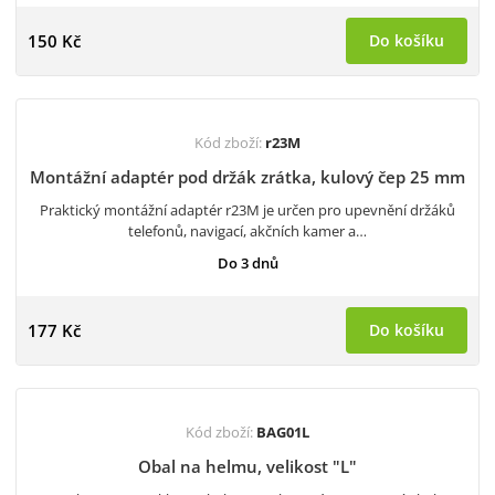
150 Kč
Do košíku
Kód zboží:
r23M
Montážní adaptér pod držák zrátka, kulový čep 25 mm
Praktický montážní adaptér r23M je určen pro upevnění držáků
telefonů, navigací, akčních kamer a…
Do 3 dnů
177 Kč
Do košíku
Kód zboží:
BAG01L
Obal na helmu, velikost "L"