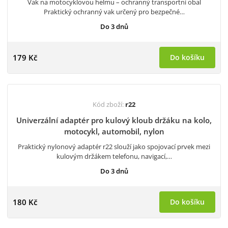
Vak na motocyklovou helmu – ochranný transportní obal
Praktický ochranný vak určený pro bezpečné…
Do 3 dnů
179 Kč
Do košíku
Kód zboží:
r22
Univerzální adaptér pro kulový kloub držáku na kolo,
motocykl, automobil, nylon
Praktický nylonový adaptér r22 slouží jako spojovací prvek mezi
kulovým držákem telefonu, navigací,…
Do 3 dnů
180 Kč
Do košíku