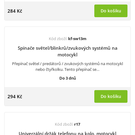
284 Kč
Do košíku
Kód zboží:
kf-sw13m
Spínače světel/blinkrů/zvukových systémů na
motocykl
Přepínač světel / predátorů / zvukových systémů na motocykl
nebo čtyřkolku. Tento přepínač se…
Do 3 dnů
294 Kč
Do košíku
Kód zboží:
r17
Univerzální držák telefonu na kolo, motocykl