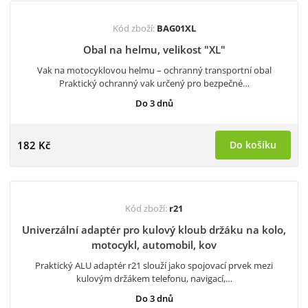
Kód zboží:
BAG01XL
Obal na helmu, velikost "XL"
Vak na motocyklovou helmu – ochranný transportní obal
Praktický ochranný vak určený pro bezpečné…
Do 3 dnů
182 Kč
Do košíku
Kód zboží:
r21
Univerzální adaptér pro kulový kloub držáku na kolo,
motocykl, automobil, kov
Praktický ALU adaptér r21 slouží jako spojovací prvek mezi
kulovým držákem telefonu, navigací,…
Do 3 dnů