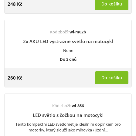
248 Kč
Do košíku
Kód zboží:
wl-m02b
2x AKU LED výstražné světlo na motocykl
None
Do 3 dnů
260 Kč
Do košíku
Kód zboží:
wl-856
LED světlo s čočkou na motocykl
Tento kompaktní LED světlomet je ideálním doplňkem pro
motorky, který slouží jako mlhovka / jízdní…