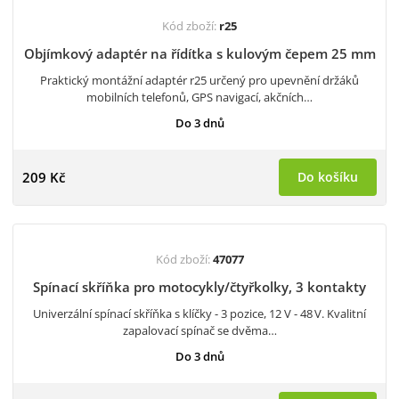
Kód zboží:
r25
Objímkový adaptér na řídítka s kulovým čepem 25 mm
Praktický montážní adaptér r25 určený pro upevnění držáků
mobilních telefonů, GPS navigací, akčních…
Do 3 dnů
209 Kč
Do košíku
Kód zboží:
47077
Spínací skříňka pro motocykly/čtyřkolky, 3 kontakty
Univerzální spínací skříňka s klíčky - 3 pozice, 12 V - 48 V. Kvalitní
zapalovací spínač se dvěma…
Do 3 dnů