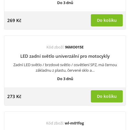
Do 3 dnů
269 Kč
Do košíku
Kód zboží:
96MO015E
LED zadní světlo univerzální pro motocykly
Zadní LED světlo / brzdové světlo / osvětlení SPZ, má černou
základnu z plastu, červené sklo a…
Do 3 dnů
273 Kč
Do košíku
Kód zboží:
wl-m01fog