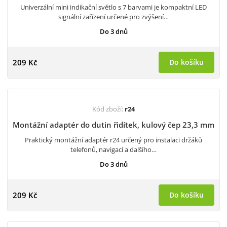
Univerzální mini indikační světlo s 7 barvami je kompaktní LED
signální zařízení určené pro zvýšení…
Do 3 dnů
209 Kč
Do košíku
Kód zboží:
r24
Montážní adaptér do dutin řidítek, kulový čep 23,3 mm
Praktický montážní adaptér r24 určený pro instalaci držáků
telefonů, navigací a dalšího…
Do 3 dnů
209 Kč
Do košíku