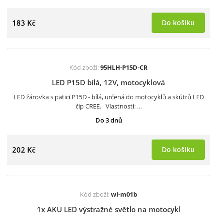
183 Kč
Do košíku
Kód zboží:
95HLH-P15D-CR
LED P15D bílá, 12V, motocyklová
LED žárovka s paticí P15D - bílá, určená do motocyklů a skútrů LED
čip CREE. Vlastnosti: …
Do 3 dnů
202 Kč
Do košíku
Kód zboží:
wl-m01b
1x AKU LED výstražné světlo na motocykl