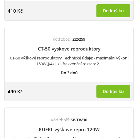
410 Kč
Do košíku
Kód zboží:
225259
CT-50 vyskove reproduktory
CT-50 výškové reproduktory Technické údaje: - maximální výkon:
150W@4kHz - frekvenční rozsah: 2…
Do 3 dnů
490 Kč
Do košíku
Kód zboží:
SP-TW30
KUERL výškové repro 120W