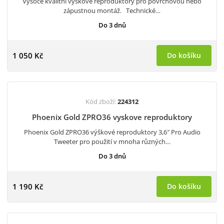
Vysoce kvalitní výškové reproduktory pro povrchovou nebo
zápustnou montáž. Technické…
Do 3 dnů
1 050 Kč
Do košíku
Kód zboží:
224312
Phoenix Gold ZPRO36 vyskove reproduktory
Phoenix Gold ZPRO36 výškové reproduktory 3,6″ Pro Audio
Tweeter pro použití v mnoha různých…
Do 3 dnů
1 190 Kč
Do košíku