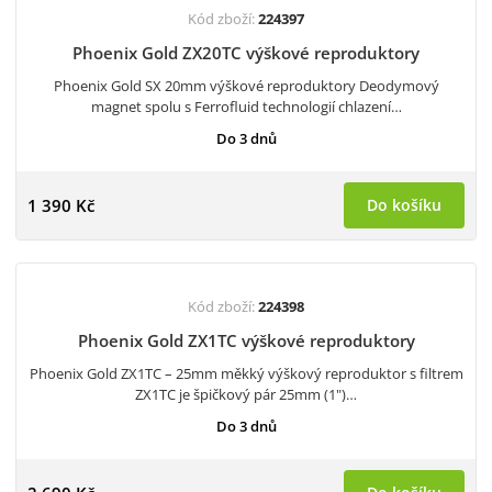
Kód zboží:
224397
Phoenix Gold ZX20TC výškové reproduktory
Phoenix Gold SX 20mm výškové reproduktory Deodymový
magnet spolu s Ferrofluid technologií chlazení…
Do 3 dnů
1 390 Kč
Do košíku
Kód zboží:
224398
Phoenix Gold ZX1TC výškové reproduktory
Phoenix Gold ZX1TC – 25mm měkký výškový reproduktor s filtrem
ZX1TC je špičkový pár 25mm (1")…
Do 3 dnů