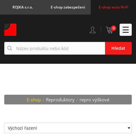
ROJKA s.r.o.
E-shop zabezpečení
E-shop auto Hi-Fi
0
Hledat
REPRO VÝŠKOVÉ
E-shop
/
Reproduktory
/
repro výškové