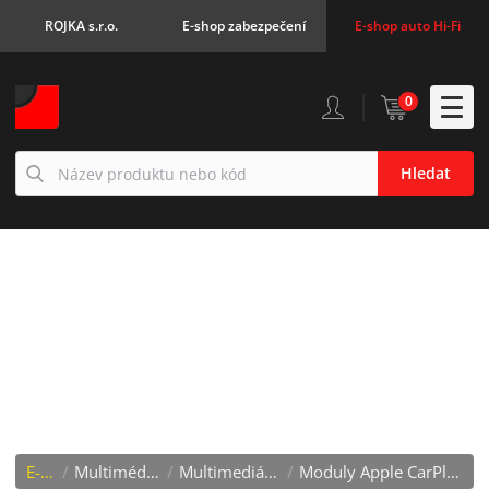
ROJKA s.r.o.
E-shop zabezpečení
E-shop auto Hi-Fi
0
Hledat
MODULY APPLE
CARPLAY / ANDROID
AUTO
E-shop
/
Multimédia, kamery
/
Multimediální adaptéry
/
Moduly Apple CarPlay / Android Auto