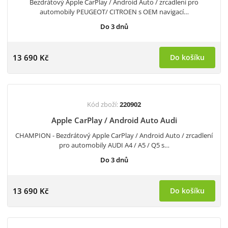
Bezdrátový Apple CarPlay / Android Auto / zrcadlení pro
automobily PEUGEOT/ CITROEN s OEM navigací…
Do 3 dnů
13 690 Kč
Do košíku
Kód zboží:
220902
Apple CarPlay / Android Auto Audi
CHAMPION - Bezdrátový Apple CarPlay / Android Auto / zrcadlení
pro automobily AUDI A4 / A5 / Q5 s…
Do 3 dnů
13 690 Kč
Do košíku