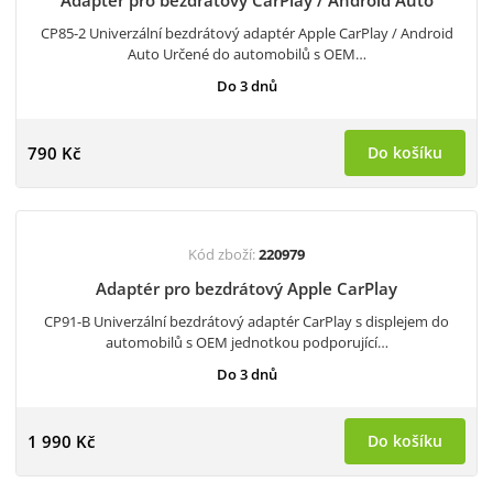
Adaptér pro bezdrátový CarPlay / Android Auto
CP85-2 Univerzální bezdrátový adaptér Apple CarPlay / Android
Auto Určené do automobilů s OEM…
Do 3 dnů
790 Kč
Do košíku
Kód zboží:
220979
Adaptér pro bezdrátový Apple CarPlay
CP91-B Univerzální bezdrátový adaptér CarPlay s displejem do
automobilů s OEM jednotkou podporující…
Do 3 dnů
1 990 Kč
Do košíku