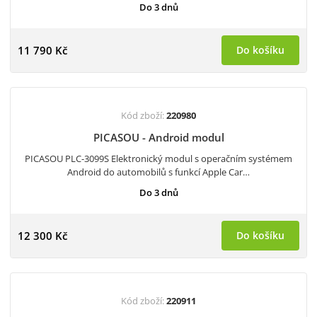
Do 3 dnů
11 790 Kč
Do košíku
Kód zboží:
220980
PICASOU - Android modul
PICASOU PLC-3099S Elektronický modul s operačním systémem
Android do automobilů s funkcí Apple Car…
Do 3 dnů
12 300 Kč
Do košíku
Kód zboží:
220911