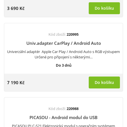
3 690 Kč
Do košíku
Kód zboží:
220995
Univ.adapter CarPlay / Android Auto
Univerzální adaptér Apple Car Play / Android Auto s RGB výstupem
Určené pro připojení s některými…
Do 3 dnů
7 190 Kč
Do košíku
Kód zboží:
220988
PICASOU - Android modul do USB
PICASOU PLC-S21 Elektronický modul s operačním systémem