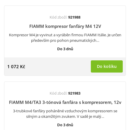
Kód zboží:
921988
FIAMM kompresor fanfáry M4 12V
Kompresor M4 je vyvinut a vyráběn firmou FIAMM Itálie. Je určen
především pro pohon pneumatických…
Do 3 dnů
1 072 Kč
Do košíku
Kód zboží:
921983
FIAMM M4/TA3 3-tónová fanfára s kompresorem, 12v
3-trubkové fanfáry poháněné vzduchovým kompresorem se
silným a okamžitým zvukem. V sadě je malý…
Do 3 dnů