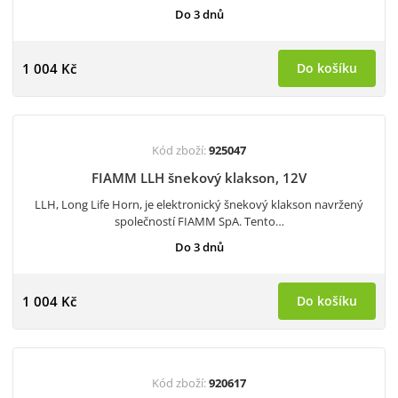
Do 3 dnů
1 004 Kč
Do košíku
Kód zboží:
925047
FIAMM LLH šnekový klakson, 12V
LLH, Long Life Horn, je elektronický šnekový ​​klakson navržený
společností FIAMM SpA. Tento…
Do 3 dnů
1 004 Kč
Do košíku
Kód zboží:
920617