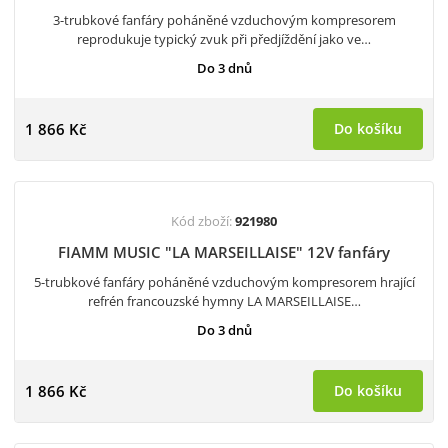
3-trubkové fanfáry poháněné vzduchovým kompresorem
reprodukuje typický zvuk při předjíždění jako ve…
Do 3 dnů
1 866 Kč
Do košíku
Kód zboží:
921980
FIAMM MUSIC "LA MARSEILLAISE" 12V fanfáry
5-trubkové fanfáry poháněné vzduchovým kompresorem hrající
refrén francouzské hymny LA MARSEILLAISE…
Do 3 dnů
1 866 Kč
Do košíku