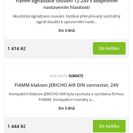
Fiamm signalizace couvání 12-24V s adaptivním
nastavením hlasitosti
Akustická signalizace couvání. Vydává přerušovaný výstražný
signál sloužící k upozornění osob…
Do 3 dnů
1 416 Kč
Do košíku
Kód zboží:
928047Z
FIAMM klakson JERICHO AIR DIN connector, 24V
Kompaktní klakson JERICHO AIR byla vyvinuta a vyrobena firmou
FIAMM. Kompaktní rozměry a…
Do 3 dnů
1 444 Kč
Do košíku