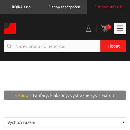
ROJKA s.r.o.
E-shop zabezpečení
E-shop auto Hi-Fi
0
Hledat
FIAMM
E-shop
/
Fanfáry, klaksony, výstražné sys
/
Fiamm