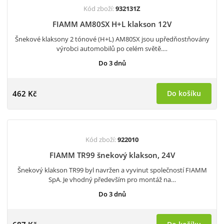
Kód zboží:
932131Z
FIAMM AM80SX H+L klakson 12V
Šnekové klaksony 2 tónové (H+L) AM80SX jsou upředňostňovány
výrobci automobilů po celém světě.…
Do 3 dnů
462 Kč
Do košíku
Kód zboží:
922010
FIAMM TR99 šnekový klakson, 24V
Šnekový klakson TR99 byl navržen a vyvinut společností FIAMM
SpA. Je vhodný především pro montáž na…
Do 3 dnů