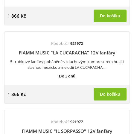
1 866 Kč
Do košíku
Kód zboží:
921972
FIAMM MUSIC "LA CUCARACHA" 12V fanfáry
5-trubkové fanfáry poháněné vzduchovým kompresorem hrající
slavnou mexickou melodii LA CUCARACHA.…
Do 3 dnů
1 866 Kč
Do košíku
Kód zboží:
921977
FIAMM MUSIC "IL SORPASSO" 12V fanfáry