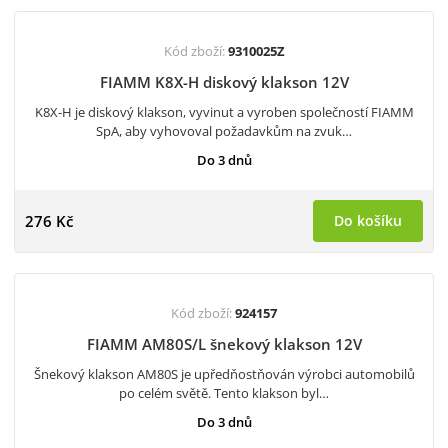
Kód zboží:
9310025Z
FIAMM K8X-H diskový klakson 12V
K8X-H je diskový klakson, vyvinut a vyroben společností FIAMM
SpA, aby vyhovoval požadavkům na zvuk…
Do 3 dnů
276 Kč
Do košíku
Kód zboží:
924157
FIAMM AM80S/L šnekový klakson 12V
Šnekový klakson AM80S je upředňostňován výrobci automobilů
po celém světě. Tento klakson byl…
Do 3 dnů