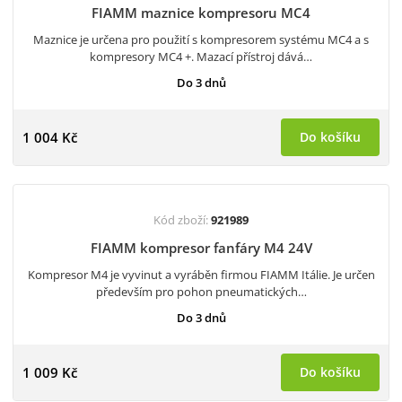
FIAMM maznice kompresoru MC4
Maznice je určena pro použití s kompresorem systému MC4 a s
kompresory MC4 +. Mazací přístroj dává…
Do 3 dnů
1 004 Kč
Do košíku
Kód zboží:
921989
FIAMM kompresor fanfáry M4 24V
Kompresor M4 je vyvinut a vyráběn firmou FIAMM Itálie. Je určen
především pro pohon pneumatických…
Do 3 dnů
1 009 Kč
Do košíku