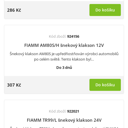
286 Kč
Do košíku
Kód zboží:
924156
FIAMM AM80S/H šnekový klakson 12V
Šnekový klakson AM80S je upředňostňován výrobci automobilů
po celém světě. Tento klakson byl…
Do 3 dnů
307 Kč
Do košíku
Kód zboží:
922021
FIAMM TR99/L šnekový klakson 24V