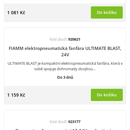
1 081 Kč
Do košíku
Kód zboží:
920621
FIAMM elektropneumatická fanfára ULTIMATE BLAST,
24V
ULTIMATE BLAST je kompaktní elektropneumatická fanfára, která v
sobě spojuje dohromady dvojitou…
Do 3 dnů
1 159 Kč
Do košíku
Kód zboží:
923177