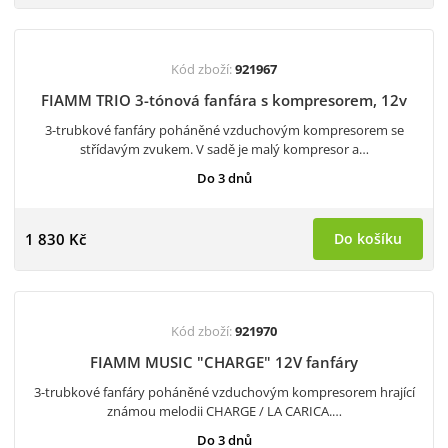
Kód zboží:
921967
FIAMM TRIO 3-tónová fanfára s kompresorem, 12v
3-trubkové fanfáry poháněné vzduchovým kompresorem se
střídavým zvukem. V sadě je malý kompresor a…
Do 3 dnů
1 830 Kč
Do košíku
Kód zboží:
921970
FIAMM MUSIC "CHARGE" 12V fanfáry
3-trubkové fanfáry poháněné vzduchovým kompresorem hrající
známou melodii CHARGE / LA CARICA.…
Do 3 dnů