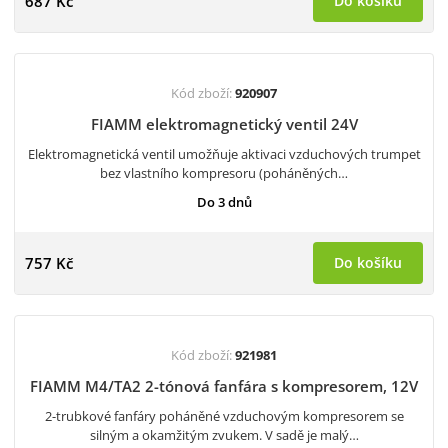
687 Kč
Do košíku
Kód zboží:
920907
FIAMM elektromagnetický ventil 24V
Elektromagnetická ventil umožňuje aktivaci vzduchových trumpet
bez vlastního kompresoru (poháněných…
Do 3 dnů
757 Kč
Do košíku
Kód zboží:
921981
FIAMM M4/TA2 2-tónová fanfára s kompresorem, 12V
2-trubkové fanfáry poháněné vzduchovým kompresorem se
silným a okamžitým zvukem. V sadě je malý…