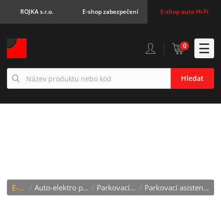
ROJKA s.r.o.
E-shop zabezpečení
E-shop auto Hi-Fi
0
Hledat
PARKOVACÍ ASISTENTY S
KAMEROU
E-shop
/
Auto-elektro příslušenství
/
Parkovací systémy
/
Parkovací asistenty s kamerou