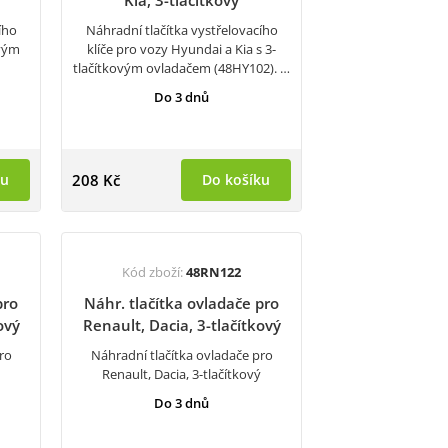
Kia, 3-tlačítkový
ího
Náhradní tlačítka vystřelovacího
ovým
klíče pro vozy Hyundai a Kia s 3-
tlačítkovým ovladačem (48HY102). …
Do 3 dnů
ku
208 Kč
Do košíku
Kód zboží:
48RN122
pro
Náhr. tlačítka ovladače pro
ový
Renault, Dacia, 3-tlačítkový
ro
Náhradní tlačítka ovladače pro
ý
Renault, Dacia, 3-tlačítkový
Do 3 dnů