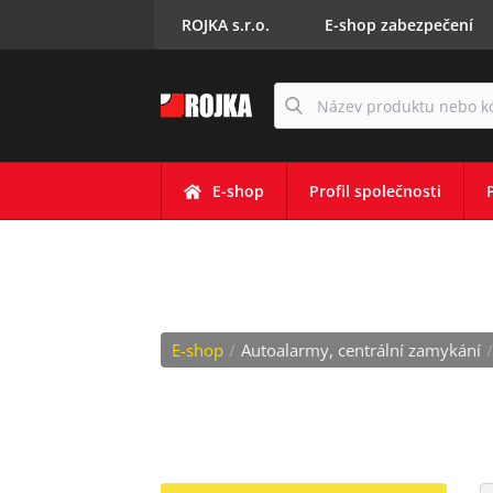
ROJKA s.r.o.
E-shop zabezpečení
E-shop
Profil společnosti
OEM OBALY KLÍČ
E-shop
/
Autoalarmy, centrální zamykání
/