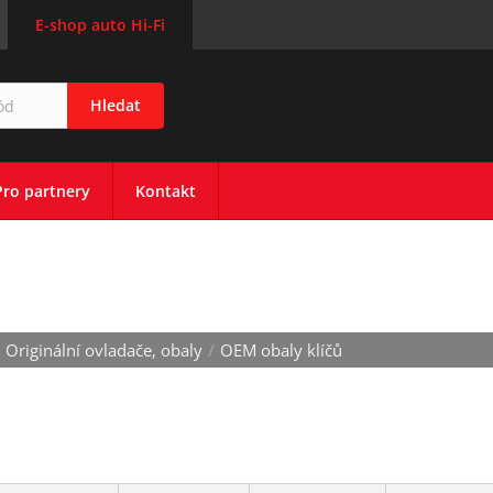
E-shop auto Hi-Fi
Hledat
Pro partnery
Kontakt
Ů
Originální ovladače, obaly
/
OEM obaly klíčů