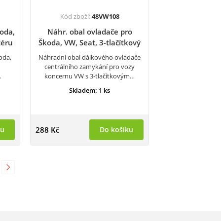
Kód zboží:
48VW108
koda,
Náhr. obal ovladače pro
zéru
Škoda, VW, Seat, 3-tlačítkový
oda,
Náhradní obal dálkového ovladače
centrálního zamykání pro vozy
.
koncernu VW s 3-tlačítkovým…
Skladem: 1 ks
ku
288 Kč
Do košíku