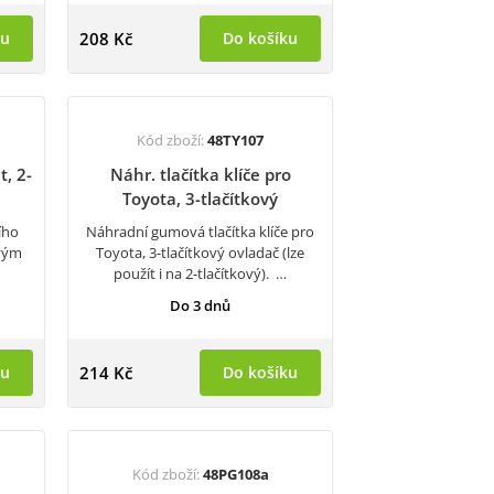
ku
208 Kč
Do košíku
Kód zboží:
48TY107
t, 2-
Náhr. tlačítka klíče pro
Toyota, 3-tlačítkový
ího
Náhradní gumová tlačítka klíče pro
ovým
Toyota, 3-tlačítkový ovladač (lze
použít i na 2-tlačítkový). …
Do 3 dnů
ku
214 Kč
Do košíku
Kód zboží:
48PG108a