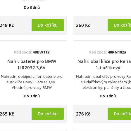
Do 3 dnů
248 Kč
Do košíku
260 Kč
Do koší
Kód zboží:
48BW112
Kód zboží:
48RN102a
Náhr. baterie pro BMW
Náhr. obal klíče pro Rena
LIR2032 3,6V
1-tlačítkový
Náhradní dobíjecí Li-Ion baterie pro
Náhradní obal klíče pro vozy Re
autoklíče BMW LIR2032 3,6V
s 1-tlačítkovým ovladačem (
Vhodné pro vozy BMW
elektroniky, planžety a čip
Do 3 dnů
Do 3 dnů
265 Kč
Do košíku
276 Kč
Do koší