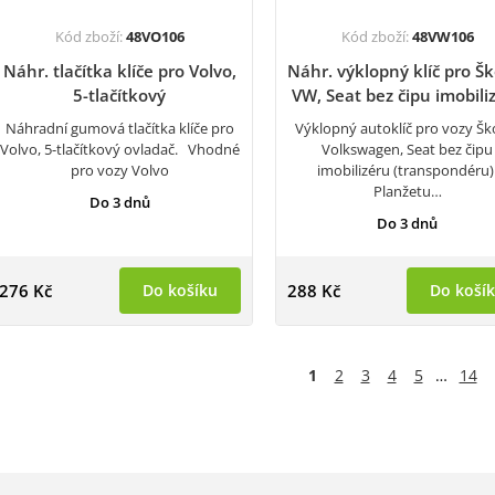
Kód zboží:
48VO106
Kód zboží:
48VW106
Náhr. tlačítka klíče pro Volvo,
Náhr. výklopný klíč pro Š
5-tlačítkový
VW, Seat bez čipu imobili
Náhradní gumová tlačítka klíče pro
Výklopný autoklíč pro vozy Šk
Volvo, 5-tlačítkový ovladač. Vhodné
Volkswagen, Seat bez čipu
pro vozy Volvo
imobilizéru (transpondéru)
Planžetu…
Do 3 dnů
Do 3 dnů
276 Kč
Do košíku
288 Kč
Do koší
1
2
3
4
5
…
14