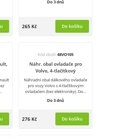
Do 3 dnů
ku
265 Kč
Do košíku
Kód zboží:
48VO105
ult,
Náhr. obal ovladače pro
Volvo, 4-tlačítkový
nault
Náhradní obal dálkového ovladače
bez
pro vozy Volvo s 4-tlačítkovým
u…
ovladačem (bez elektroniky). Do…
Do 3 dnů
ku
276 Kč
Do košíku