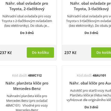
Náhr. obal ovladače pro
Náhr. obal ovladače pr
Toyota, 2-tlačítkový
Toyota, 3-tlačítkový
Náhradní obal ovladače pro vozy
Náhradní obal ovladače pro 
Toyota s 2-tlačítkovým ovladačem
Toyota s 3-tlačítkovým ovlad
(bez elektroniky). Do obalu je…
(bez elektroniky). Do obalu 
Do 3 dnů
Do 3 dnů
237 Kč
Do košíku
237 Kč
Do koší
Kód zboží:
48MC112
Kód zboží:
48AU101
Náhr. planžeta klíče pro
Náhr. obal klíče pro Au
Mercedes-Benz
Autoklíč pro starší vozy Aud
Planžetu klíče je třeba nech
Náhradní planžeta klíče pro
vyfrézovat dle originálního klí
Mercedes Benz (pro ovladač
48MC101) Vhodné pro vozy
Do 3 dnů
Mercedes-Benz