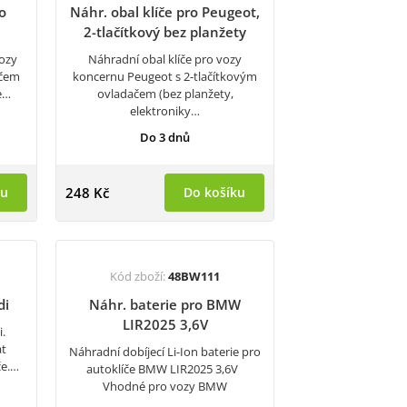
o
Náhr. obal klíče pro Peugeot,
2-tlačítkový bez planžety
vozy
Náhradní obal klíče pro vozy
ačem
koncernu Peugeot s 2-tlačítkovým
je…
ovladačem (bez planžety,
elektroniky…
Do 3 dnů
ku
248 Kč
Do košíku
Kód zboží:
48BW111
di
Náhr. baterie pro BMW
LIR2025 3,6V
i.
at
Náhradní dobíjecí Li-Ion baterie pro
če.…
autoklíče BMW LIR2025 3,6V
Vhodné pro vozy BMW