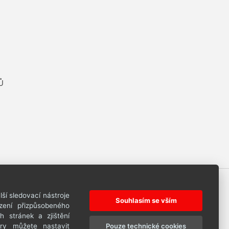
Ů
ší sledovací nástroje
Souhlasím se vším
azení přizpůsobeného
 stránek a zjištění
Pouze technické cookies
ory můžete nastavit