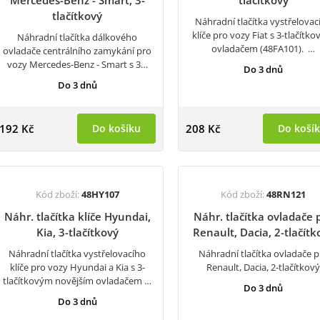
Mercedes-Benz - Smart, 3-
tlačítkový
tlačítkový
Náhradní tlačítka vystřelovac
klíče pro vozy Fiat s 3-tlačítk
Náhradní tlačítka dálkového
ovladačem (48FA101). …
ovladače centrálního zamykání pro
vozy Mercedes-Benz - Smart s 3…
Do 3 dnů
Do 3 dnů
192 Kč
Do košíku
208 Kč
Do koší
Kód zboží:
48HY107
Kód zboží:
48RN121
Náhr. tlačítka klíče Hyundai,
Náhr. tlačítka ovladače 
Kia, 3-tlačítkový
Renault, Dacia, 2-tlačítk
Náhradní tlačítka vystřelovacího
Náhradní tlačítka ovladače p
klíče pro vozy Hyundai a Kia s 3-
Renault, Dacia, 2-tlačítkov
tlačítkovým novějším ovladačem …
Do 3 dnů
Do 3 dnů