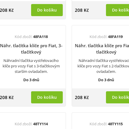
208 Kč
Do košíku
208 Kč
Do koší
Kód zboží:
48FA118
Kód zboží:
48FA119
Náhr. tlačítka klíče pro Fiat, 3-
Náhr. tlačítka klíče pro Fia
tlačítkový
tlačítkový
Náhradní tlačítka vystřelovacího
Náhradní tlačítka vystřelovac
klíče pro vozy Fiat s 3-tlačítkovým
klíče pro vozy Fiat s 2-tlačítk
starším ovladačem.
ovladačem.
Do 3 dnů
Do 3 dnů
208 Kč
Do košíku
208 Kč
Do koší
Kód zboží:
48TY114
Kód zboží:
48TY115