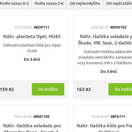
Podle názvu A-Z
Podle názvu Z-A
Od nejlevnějšího
Od nejdražší
Kód zboží:
48OP111
Kód zboží:
48VW102
Náhr. planžeta Opel, HU43
Náhr. tlačítka ovladače 
Škoda, VW, Seat, 2-tlačít
Háhradní planžeta klíče pro Opel,
HU43
Náhradní tlačítka dálkovéh
ovladače centrálního zamykání
Do 3 dnů
vozy koncernu VW s 2-tlačítk
Do 3 dnů
159 Kč
Do košíku
163 Kč
Do koší
Kód zboží:
48MC105
Kód zboží:
48FA111
Náhr. tlačítka ovladače pro
Náhr. tlačítka klíče pro Fia