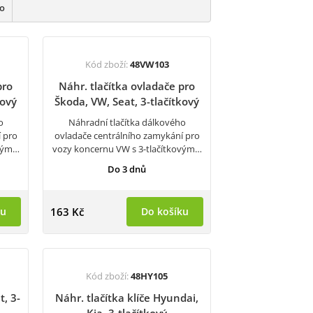
ho
Kód zboží:
48VW103
pro
Náhr. tlačítka ovladače pro
kový
Škoda, VW, Seat, 3-tlačítkový
o
Náhradní tlačítka dálkového
 pro
ovladače centrálního zamykání pro
ovým…
vozy koncernu VW s 3-tlačítkovým…
Do 3 dnů
ku
163 Kč
Do košíku
Kód zboží:
48HY105
t, 3-
Náhr. tlačítka klíče Hyundai,