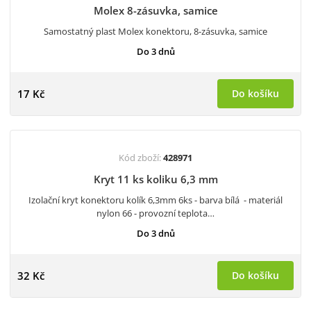
Molex 8-zásuvka, samice
Samostatný plast Molex konektoru, 8-zásuvka, samice
Do 3 dnů
17 Kč
Do košíku
Kód zboží:
428971
Kryt 11 ks koliku 6,3 mm
Izolační kryt konektoru kolík 6,3mm 6ks - barva bílá - materiál
nylon 66 - provozní teplota…
Do 3 dnů
32 Kč
Do košíku