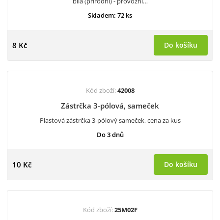
bílá (přírodní) - provozní…
Skladem: 72 ks
8 Kč
Do košíku
Kód zboží:
42008
Zástrčka 3-pólová, sameček
Plastová zástrčka 3-pólový sameček, cena za kus
Do 3 dnů
10 Kč
Do košíku
Kód zboží:
25M02F