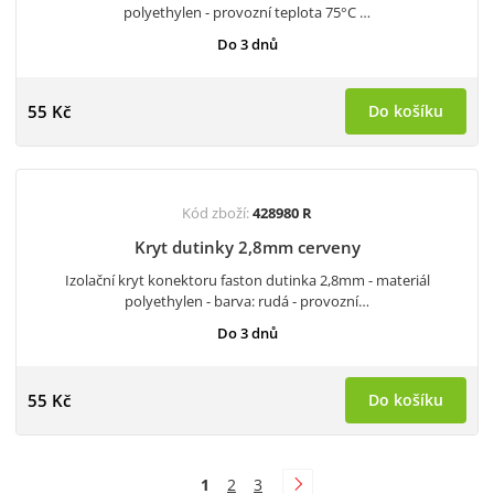
polyethylen - provozní teplota 75°C …
Do 3 dnů
55 Kč
Do košíku
Kód zboží:
428980 R
Kryt dutinky 2,8mm cerveny
Izolační kryt konektoru faston dutinka 2,8mm - materiál
polyethylen - barva: rudá - provozní…
Do 3 dnů
55 Kč
Do košíku
1
2
3