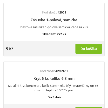
Kód zboží:
42001
Zásuvka 1-pólová, samička
Plastová zásuvka 1-pólová samička, cena za kus.
Skladem: 272 ks
5 Kč
Do košíku
Kód zboží:
428997 T
Kryt 6 ks koliku 6,3 mm
Izolační kryt konektoru kolík 6,3mm 6ks bílý - materiál nylon 66 -
provozní teplota 105°C - pro…
Do 3 dnů