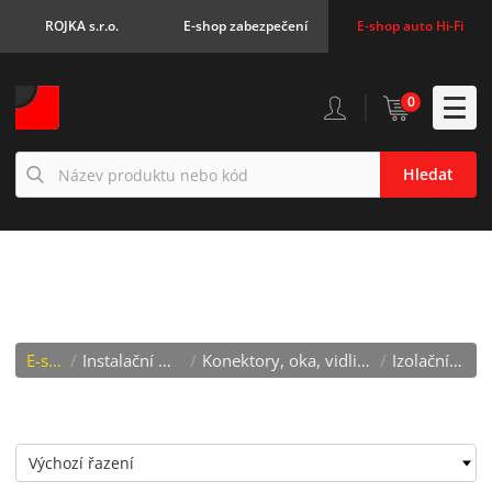
ROJKA s.r.o.
E-shop zabezpečení
E-shop auto Hi-Fi
0
Hledat
IZOLAČNÍ KRYTY
E-shop
/
Instalační materiál
/
Konektory, oka, vidličky, izolač
/
Izolační kryty