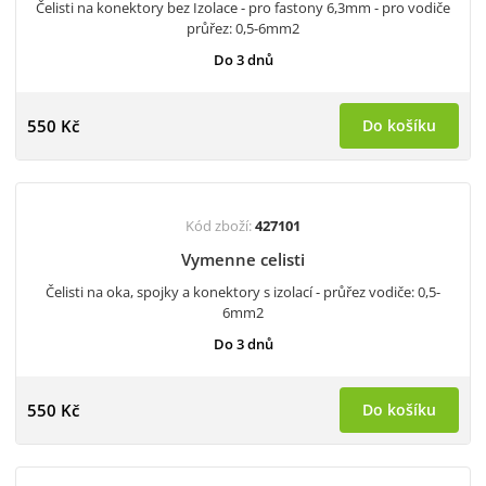
Čelisti na konektory bez Izolace - pro fastony 6,3mm - pro vodiče
průřez: 0,5-6mm2
Do 3 dnů
550 Kč
Do košíku
Kód zboží:
427101
Vymenne celisti
Čelisti na oka, spojky a konektory s izolací - průřez vodiče: 0,5-
6mm2
Do 3 dnů
550 Kč
Do košíku