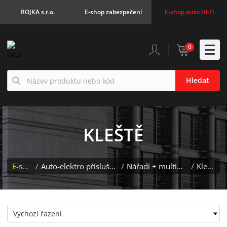
ROJKA s.r.o.
E-shop zabezpečení
E-shop auto Hi-Fi
0
Hledat
KLEŠTĚ
E-shop
/
Auto-elektro příslušenství
/
Nářadí + multimetry
/
Kleště