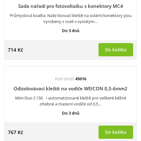
Sada nářadí pro fotovoltaiku s konektory MC4
Průmyslová kvalita: Naše lisovací kleště na solární konektory jsou
vyrobeny z oceli s vysokým…
Do 3 dnů
714 Kč
Do košíku
Kód zboží:
45016
Odizolovávací kleště na vodiče WEICON 0,5-6mm2
Mini-Duo č.150 • automatizované kleště pro veškeré běžné
ohebné a masivní vodiče od 0,5…
Do 3 dnů
767 Kč
Do košíku