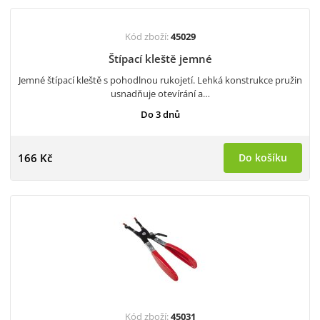
Kód zboží:
45029
Štípací kleště jemné
Jemné štípací kleště s pohodlnou rukojetí. Lehká konstrukce pružin
usnadňuje otevírání a…
Do 3 dnů
166 Kč
Do košíku
Kód zboží:
45031