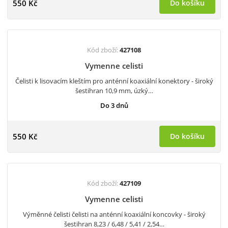
550 Kč
Do košíku
Kód zboží:
427108
Vymenne celisti
Čelisti k lisovacím kleštím pro anténní koaxiální konektory - široký
šestihran 10,9 mm, úzký…
Do 3 dnů
550 Kč
Do košíku
Kód zboží:
427109
Vymenne celisti
Výměnné čelisti čelisti na anténní koaxiální koncovky - široký
šestihran 8,23 / 6,48 / 5,41 / 2,54…