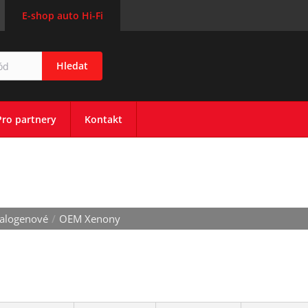
E-shop auto Hi-Fi
Hledat
Pro partnery
Kontakt
alogenové
/
OEM Xenony