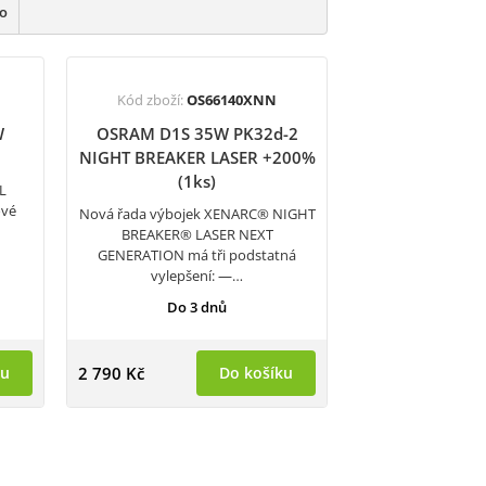
ho
Kód zboží:
OS66140XNN
W
OSRAM D1S 35W PK32d-2
NIGHT BREAKER LASER +200%
(1ks)
L
ové
Nová řada výbojek XENARC® NIGHT
BREAKER® LASER NEXT
GENERATION má tři podstatná
vylepšení: —…
Do 3 dnů
ku
2 790 Kč
Do košíku