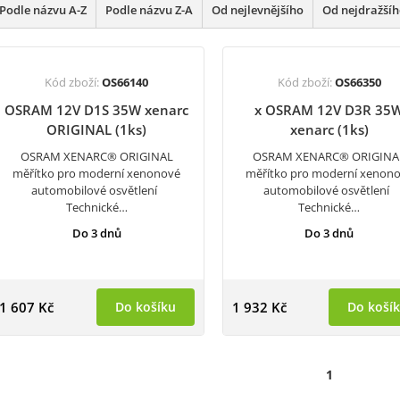
Podle názvu A-Z
Podle názvu Z-A
Od nejlevnějšího
Od nejdražší
Kód zboží:
OS66140
Kód zboží:
OS66350
OSRAM 12V D1S 35W xenarc
x OSRAM 12V D3R 35
ORIGINAL (1ks)
xenarc (1ks)
OSRAM XENARC® ORIGINAL
OSRAM XENARC® ORIGINA
měřítko pro moderní xenonové
měřítko pro moderní xenon
automobilové osvětlení
automobilové osvětlení
Technické…
Technické…
Do 3 dnů
Do 3 dnů
1 607 Kč
Do košíku
1 932 Kč
Do koší
1