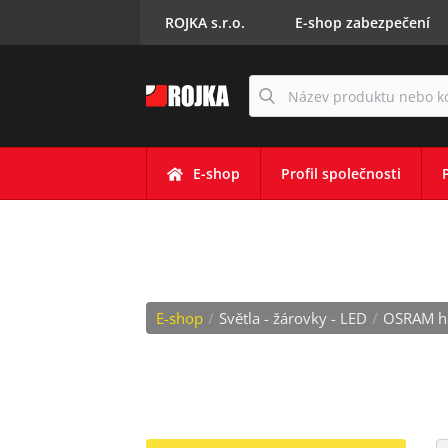
ROJKA s.r.o.
E-shop zabezpečení
E-shop
Profil společnosti
OEM XENONY
E-shop
/
Světla - žárovky - LED
/
OSRAM h